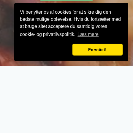
Vi benytter os af cookies for at sikre dig den
bedste mulige oplevelse. Hvis du fortsætter med
at bruge sitet acceptere du samtidig vores
cookie- og privatlivspolitik.
Læs mere
Forstået!
VELKOMMEN TIL
Pizze de Lazio
- Når vi laver mad til vores kunder, lægger vi
vægt på kvalitet, service og renlighed.
- Stort udvalg i lækre oplevelser for ganen.